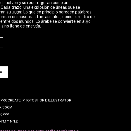
 disuelven y se reconfiguran como un
Cada trazo, una explosión de líneas que se
ran su lugar. Lo que en principio parecen palabras,
orman en máscaras fantasmales, como el rostro de
entre dos mundos. Lo árabe se convierte en algo
, sino lleno de energía.
A
PROCREATE, PHOTOSHOP E ILLUSTRATOR
X 80CM
0PPP
Nº1.1 Y Nº1.2