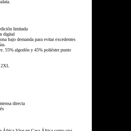
alata.
dición limitada
 digital
ona bajo demanda para evitar excedentes
as.
ave. 55% algodón y 45% poliéster punto
· 2XL
tensa directa
és
de África Vive en Casa África como una