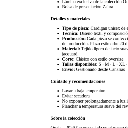
Lámina exclusiva de la colección Ou
Bolsa de presentación Zahra.
Detalles y materiales
T
ipo de pieza
:
Cardigan unisex de e
Técnica:
Diseño textil y composición
Producción
:
Cada pieza se confecci
de producción. Plazo estimado: 20 dí
Material
:
Tejido ligero de tacto su
jacquard
Corte
:
Clásico con estilo oversize
Tallas disponibles
:
S · M · L · XL 
Envío
:
Gestionado desde Canarias
Cuidado y recomendaciones
Lavar a baja temperatura
Evitar secadora
No exponer prolongadamente a luz in
Planchar a temperatura suave del rev
Sobre la colección
Oualata 2026 fue presentada en el marco 